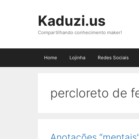
Pular
para
Kaduzi.us
o
conteúdo
Compartilhando conhecimento maker!
Home
Lojinha
Redes Sociais
percloreto de f
Anotações “mentais”