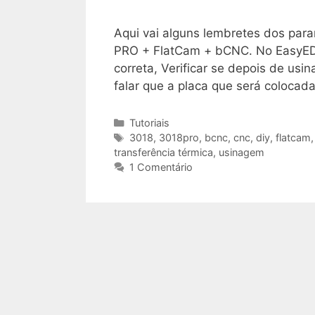
Aqui vai alguns lembretes dos pa
PRO + FlatCam + bCNC. No EasyEDA
correta, Verificar se depois de usi
falar que a placa que será coloca
Categorias
Tutoriais
Tags
3018
,
3018pro
,
bcnc
,
cnc
,
diy
,
flatcam
transferência térmica
,
usinagem
1 Comentário