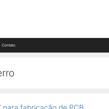
Contato
erro
 para fabricação de PCB